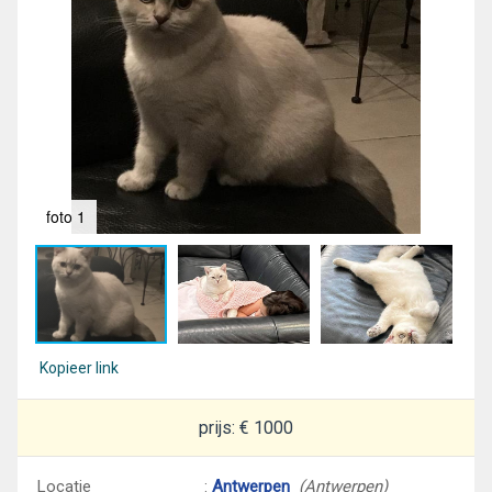
foto 1
fot
Kopieer link
prijs: € 1000
Locatie
:
Antwerpen
(Antwerpen)