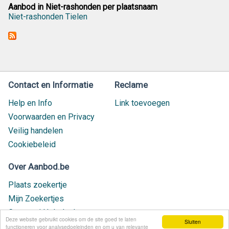
Aanbod in Niet-rashonden per plaatsnaam
Niet-rashonden Tielen
Contact en Informatie
Reclame
Help en Info
Link toevoegen
Voorwaarden en Privacy
Veilig handelen
Cookiebeleid
Over Aanbod.be
Plaats zoekertje
Mijn Zoekertjes
Contact / Helpdesk
Deze website gebruikt cookies om de site goed te laten
Sluiten
Nieuw geplaatst
functioneren voor analysedoeleinden en om u van relevante