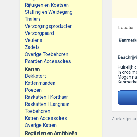
Rijtuigen en Koetsen
Stalling en Weidegang
Trailers
Verzorgingsproducten
Locatie
Verzorgpaard
Veulens
Kenmerk
Zadels
Overige Toebehoren
Beschrijv
Paarden Accessoires
Huiselijk 
Katten
In orde me
Dekkaters
Mogen naar
Kenmerken
Kattenmanden
Poezen
Raskatten | Korthaar
Raskatten | Langhaar
Toebehoren
Katten Accessoires
Zoekertjenu
Overige Katten
Reptielen en Amfibieën