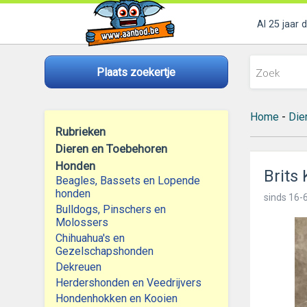
Al 25 jaar 
Plaats zoekertje
Home
-
Die
Rubrieken
Dieren en Toebehoren
Honden
Brits 
Beagles, Bassets en Lopende
honden
sinds
16-6
Bulldogs, Pinschers en
Molossers
Chihuahua's en
Gezelschapshonden
Dekreuen
Herdershonden en Veedrijvers
Hondenhokken en Kooien