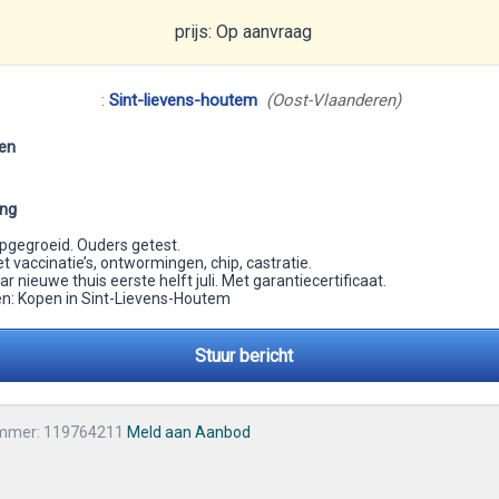
prijs: Op aanvraag
:
Sint-lievens-houtem
(Oost-Vlaanderen)
en
ing
opgegroeid. Ouders getest.
t vaccinatie’s, ontwormingen, chip, castratie.
 nieuwe thuis eerste helft juli. Met garantiecertificaat.
: Kopen in Sint-Lievens-Houtem
Stuur bericht
mmer: 119764211
Meld aan Aanbod