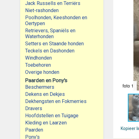
Jack Russells en Terriërs
Niet-rashonden
Poolhonden, Keeshonden en
Oertypen
Retrievers, Spaniëls en
Waterhonden
Setters en Staande honden
Teckels en Dashonden
Windhonden
Toebehoren
Overige honden
Paarden en Pony's
foto 1
Beschermers
Dekens en Dekjes
Dekhengsten en Fokmerries
Dravers
Hoofdstellen en Tuigage
Kleding en Laarzen
Kopieer l
Paarden
Pony's