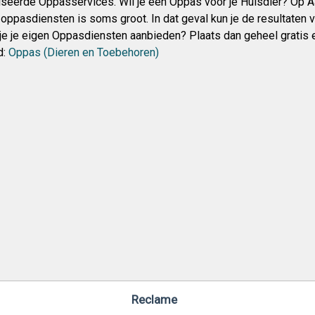
seerde Oppasservices. Wil je een Oppas voor je Huisdier? Op
oppasdiensten is soms groot. In dat geval kun je de resultaten 
l je je eigen Oppasdiensten aanbieden? Plaats dan geheel grati
d:
Oppas (Dieren en Toebehoren)
Reclame