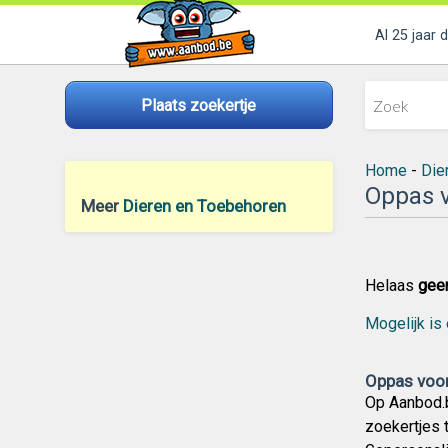
Al 25 jaar 
Plaats zoekertje
Home
-
Die
Oppas v
Meer
Dieren en Toebehoren
Helaas
gee
Mogelijk is 
Oppas voor
Op Aanbod.b
zoekertjes 