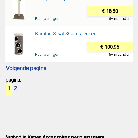
€ 18,50
Paal-beringen
6+ maanden
Klimton Sisal 3Gaats Desert
€ 100,95
Paal-beringen
6+ maanden
Volgende pagina
pagina:
1
2
Aanbod in Katten Accessoires per plaatsnaam