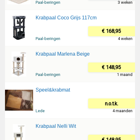
Paal-beringen
3 weken
Krabpaal Coco Grijs 117cm
€ 168,95
Paal-beringen
4 weken
Krabpaal Marlena Beige
€ 148,95
Paal-beringen
1 maand
Speel&krabmat
n.o.t.k.
Lede
4 maanden
Krabpaal Nelli Wit
€ 148,95