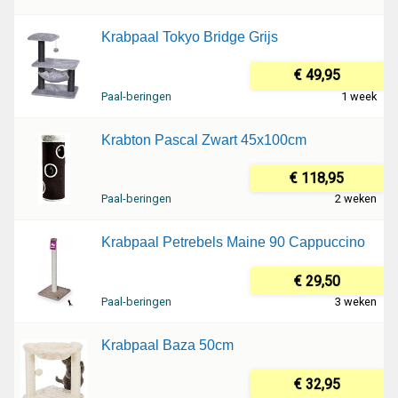
Krabpaal Tokyo Bridge Grijs
€ 49,95
Paal-beringen
1 week
Krabton Pascal Zwart 45x100cm
€ 118,95
Paal-beringen
2 weken
Krabpaal Petrebels Maine 90 Cappuccino
€ 29,50
Paal-beringen
3 weken
Krabpaal Baza 50cm
€ 32,95