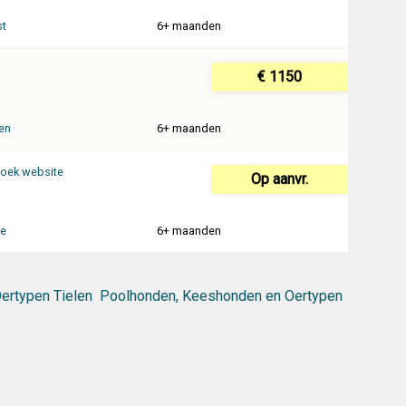
st
6+ maanden
€ 1150
len
6+ maanden
oek website
Op aanvr.
te
6+ maanden
ertypen Tielen
Poolhonden, Keeshonden en Oertypen