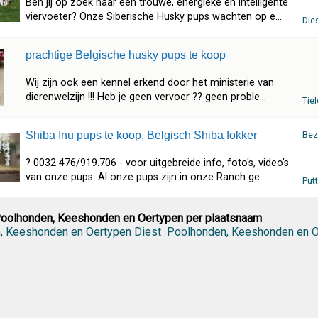
Ben jij op zoek naar een trouwe, energieke en intelligente
viervoeter? Onze Siberische Husky pups wachten op e...
Die
prachtige Belgische husky pups te koop
Wij zijn ook een kennel erkend door het ministerie van
dierenwelzijn !!! Heb je geen vervoer ?? geen proble...
Tie
Shiba Inu pups te koop, Belgisch Shiba fokker
Bez
? 0032 476/919.706 - voor uitgebreide info, foto's, video's
van onze pups. Al onze pups zijn in onze Ranch ge...
Put
Poolhonden, Keeshonden en Oertypen per plaatsnaam
, Keeshonden en Oertypen Diest
Poolhonden, Keeshonden en O