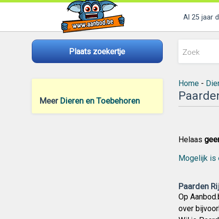
Al 25 jaar 
Plaats zoekertje
Home
-
Die
Paarden
Meer
Dieren en Toebehoren
Helaas
gee
Mogelijk is 
Paarden Ri
Op Aanbod.b
over bijvoo