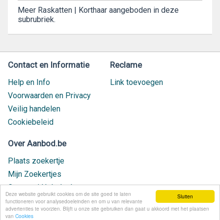
Meer Raskatten | Korthaar aangeboden in deze
subrubriek.
Contact en Informatie
Reclame
Help en Info
Link toevoegen
Voorwaarden en Privacy
Veilig handelen
Cookiebeleid
Over Aanbod.be
Plaats zoekertje
Mijn Zoekertjes
Contact / Helpdesk
Deze website gebruikt cookies om de site goed te laten
Sluiten
Nieuw geplaatst
functioneren voor analysedoeleinden en om u van relevante
advertenties te voorzien. Blijft u onze site gebruiken dan gaat u akkoord met het plaatsen
van
Cookies