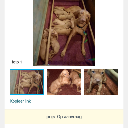
foto 1
fot
Kopieer link
prijs: Op aanvraag