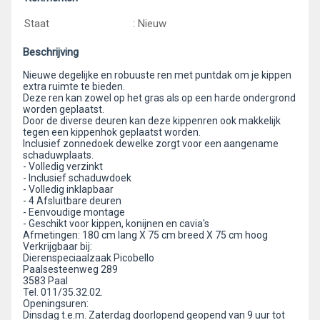
Staat
: Nieuw
Beschrijving
Nieuwe degelijke en robuuste ren met puntdak om je kippen
extra ruimte te bieden.
Deze ren kan zowel op het gras als op een harde ondergrond
worden geplaatst.
Door de diverse deuren kan deze kippenren ook makkelijk
tegen een kippenhok geplaatst worden.
Inclusief zonnedoek dewelke zorgt voor een aangename
schaduwplaats.
- Volledig verzinkt
- Inclusief schaduwdoek
- Volledig inklapbaar
- 4 Afsluitbare deuren
- Eenvoudige montage
- Geschikt voor kippen, konijnen en cavia's
Afmetingen: 180 cm lang X 75 cm breed X 75 cm hoog
Verkrijgbaar bij:
Dierenspeciaalzaak Picobello
Paalsesteenweg 289
3583 Paal
Tel. 011/35.32.02.
Openingsuren:
Dinsdag t.e.m. Zaterdag doorlopend geopend van 9 uur tot