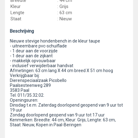
Breedte
: 44 cm
Kleur
: Grijs
Lengte
: 63 cm
Staat
: Nieuw
Beschrijving
Nieuwe stevige hondenbench in de kleur taupe
- uitneembare pvc-schuiflade
- 1 deur aan de voorzijde
- 1 deur aan de zijkant
- makkelijk opvouwbaar
- inclusief verwijderbaar handvat
Afmetingen: 63 cm lang X 44 cm breed X 51 cm hoog
Verkrijgbaar bij:
Dierenspeciaalzaak Picobello
Paalsesteenweg 289
3583 Paal
Tel. 011/35.32.02.
Openingsuren:
Dinsdag t.e.m. Zaterdag doorlopend geopend van 9 uur tot
19 uur
Zondag doorlopend geopend van 9 uur tot 17 uur
Kenmerken: Breedte: 44 cm, Kleur: Grijs, Lengte: 63 cm,
Staat: Nieuw, Kopen in Paal-Beringen