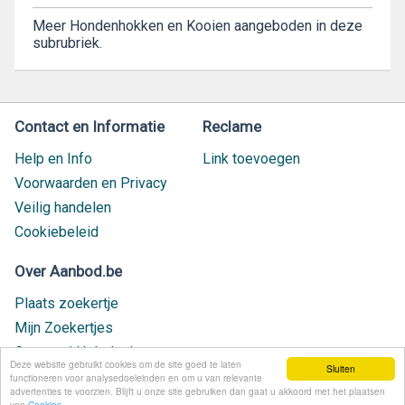
Meer Hondenhokken en Kooien aangeboden in deze
subrubriek.
Contact en Informatie
Reclame
Help en Info
Link toevoegen
Voorwaarden en Privacy
Veilig handelen
Cookiebeleid
Over Aanbod.be
Plaats zoekertje
Mijn Zoekertjes
Contact / Helpdesk
Deze website gebruikt cookies om de site goed te laten
Sluiten
Nieuw geplaatst
functioneren voor analysedoeleinden en om u van relevante
advertenties te voorzien. Blijft u onze site gebruiken dan gaat u akkoord met het plaatsen
van
Cookies